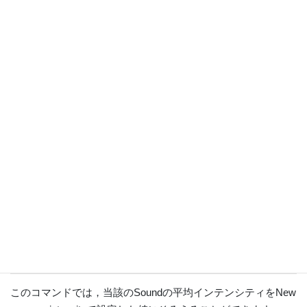
New average intensityを入力するウィンドウが立ち上がるの
で，任意の数値を入力します（とりあえずデフォルトの70.0の
ままでもかまいません）。
このコマンドでは，当該のSoundの平均インテンシティをNew