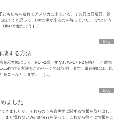
ー 子どもたちを連れてアメリカに来ている。その日は日曜日。朝
出ようと思って，Lyftの車が来るのを待っていた。Lyftという
berと似たよう […]
Blog
図を作成する方法
を示す際によく、F1-F2図、すなわちF1とF2を軸とした散布
Excelで作る方法をこのページでは説明します。最終的には、以
をゴールとします。（ […]
Blog
ss始めました
書いてきましたが、それらのうち音声学に関する情報を取り出し、
まだ慣れないWordPressを使って、これから徐々に情報をこ