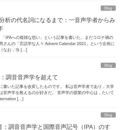
Blog
音響分析の代名詞になるまで：一音声学者からみ
年
，「IPAへの複雑な想い」という記事を書いた。まだコロナ禍の
の「言語学な人々 Advent Calendar 2021」という企画に
なお，当 […]
Blog
い：調音音声学を超えて
eに書いた記事を改変したものです。 私は音声学者であり，大学
は音声学を教えるのが好きだ。 音声学の授業の中心は，たいて
nation […]
Blog
：調音音声学と国際音声記号（IPA）のす