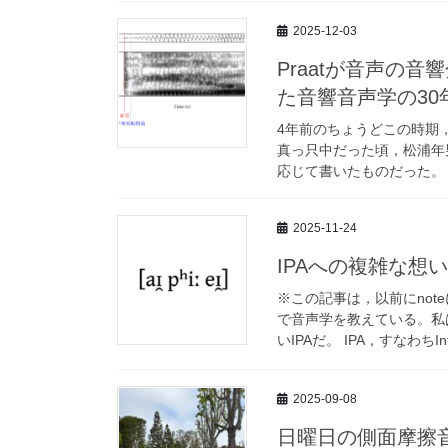
2025-12-03
Praatが音声の
た音響音声学の30
4年前のちょうどこの時期
真っ只中だった頃，松浦年男さん
応じて書いたものだった。（
2025-11-24
IPAへの複雑な想
※この記事は，以前にnot
で音声学を教えている。私
いIPAだ。 IPA，すなわちInter
2025-09-08
日曜日の側面摩擦音