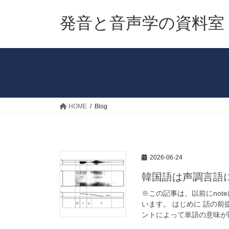
コ
ナ
ン
ビ
発音と音声学の資料室
テ
ゲ
ン
ー
ツ
シ
へ
ョ
ス
ン
キ
に
ッ
移
HOME
Blog
プ
動
2026-06-24
韓国語は声調言語
※この記事は、以前にno
います。 はじめに 話の
ントによって単語の意味が区